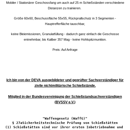
Mobiler / Stationärer Geschossfang um auch auf 25 m Schießständen verschiedene
Distanzen zu trainieren.
Größe 60x60, Beschussfläche 55x55, Rückprallschutz in 3 Segmenten -
Hauptrefferfläche tauschbar,
keine Bleiemissionen, Granulatfüllung - dadurch ganz einfach die Geschosse
entnehmbar, bis Kaliber 357 Mag - keine Hohlspitzmunition.
Preis: Auf Anfrage
Ich bin von der DEVA ausgebildeter und geprüfter Sachverständiger für
zivile nichtmilitärische Schießstände.
Mitglied in der Bundesvereinigung der Schießstandsachverständigen
(BVSSV e.V.)
"Waffengesetz (WaffG)"

§ 27aSicherheitstechnische Prüfung von Schießstätten
(1) Schießstätten sind vor ihrer ersten Inbetriebnahme und 