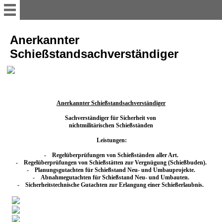
BKTACTICS
Anerkannter
Schießstandsachverständiger
Wer ist BKTACTICS ?
Waffensachkunde für
Sportschützen
Anerkannter Schießstandsachverständiger
Sachverständiger für Sicherheit von 

nichtmilitärischen Schießständen
Waffensachkunde für
Bewachungsgewerbe
 Leistungen:
-    Regelüberprüfungen von Schießständen aller Art.

-    Regelüberprüfungen von Schießstätten zur Vergnügung (Schießbuden).

Kurs - Training Basic
-    Planungsgutachten für Schießstand Neu- und Umbauprojekte.

-    Sicherheitstechnische Gutachten zur Erlangung einer Schießerlaubnis. 
Kurs - Training Pistol I