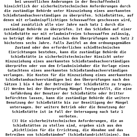
bei wesentlichen Änderungen in der Beschaffenheit 
hinsichtlich der sicherheitstechnischen Anforderungen durch 
die zuständige Behörde unter Hinzuziehung eines anerkannten 
Schießstandsachverständigen zu überprüfen. Schießstätten, auf 
denen mit erlaubnispflichtigen Schusswaffen geschossen wird, 
sind zusätzlich alle vier Jahre nach Satz 1 durch die 
zuständige Behörde zu überprüfen. Ist das Schießen auf einer 
Schießstätte nur mit erlaubnisfreien Schusswaffen zulässig, 
so beträgt der Abstand zwischen den Überprüfungen nach Satz 2 
höchstens sechs Jahre. Falls Zweifel an dem ordnungsgemäßen 
Zustand oder den erforderlichen schießtechnischen 
Einrichtungen bestehen, kann die zuständige Behörde die 
Schießstätte in sicherheitstechnischer Hinsicht unter 
Hinzuziehung eines anerkannten Schießstandsachverständigen 
überprüfen oder von dem Erlaubnisinhaber die Vorlage eines 
Gutachtens eines anerkannten Schießstandsachverständigen 
verlangen. Die Kosten für die Hinzuziehung eines anerkannten 
Schießstandsachverständigen bei den Überprüfungen nach den 
Sätzen 1 bis 4 hat der Betreiber der Schießstätte zu tragen.

(2) Werden bei der Überprüfung Mängel festgestellt, die eine 
Gefährdung der Benutzer der Schießstätte oder Dritter 
befürchten lassen, kann die zuständige Behörde die weitere 
Benutzung der Schießstätte bis zur Beseitigung der Mängel 
untersagen. Der weitere Betrieb oder die Benutzung der 
Schießstätte ist im Fall der Untersagung nach Satz 1 
verboten.

(3) Die sicherheitstechnischen Anforderungen, die an 
Schießstätten zu stellen sind, ergeben sich aus den 
„Richtlinien für die Errichtung, die Abnahme und das 
Betreiben von Schießständen“ (Schießstandrichtlinien). Das 