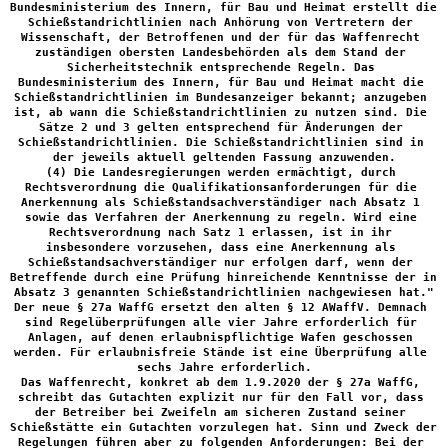
Bundesministerium des Innern, für Bau und Heimat erstellt die 
Schießstandrichtlinien nach Anhörung von Vertretern der 
Wissenschaft, der Betroffenen und der für das Waffenrecht 
zuständigen obersten Landesbehörden als dem Stand der 
Sicherheitstechnik entsprechende Regeln. Das 
Bundesministerium des Innern, für Bau und Heimat macht die 
Schießstandrichtlinien im Bundesanzeiger bekannt; anzugeben 
ist, ab wann die Schießstandrichtlinien zu nutzen sind. Die 
Sätze 2 und 3 gelten entsprechend für Änderungen der 
Schießstandrichtlinien. Die Schießstandrichtlinien sind in 
der jeweils aktuell geltenden Fassung anzuwenden.

(4) Die Landesregierungen werden ermächtigt, durch 
Rechtsverordnung die Qualifikationsanforderungen für die 
Anerkennung als Schießstandsachverständiger nach Absatz 1 
sowie das Verfahren der Anerkennung zu regeln. Wird eine 
Rechtsverordnung nach Satz 1 erlassen, ist in ihr 
insbesondere vorzusehen, dass eine Anerkennung als 
Schießstandsachverständiger nur erfolgen darf, wenn der 
Betreffende durch eine Prüfung hinreichende Kenntnisse der in 
Absatz 3 genannten Schießstandrichtlinien nachgewiesen hat."

Der neue § 27a WaffG ersetzt den alten § 12 AWaffV. Demnach 
sind Regelüberprüfungen alle vier Jahre erforderlich für 
Anlagen, auf denen erlaubnispflichtige Wafen geschossen 
werden. Für erlaubnisfreie Stände ist eine Überprüfung alle 
sechs Jahre erforderlich.

Das Waffenrecht, konkret ab dem 1.9.2020 der § 27a WaffG, 
schreibt das Gutachten explizit nur für den Fall vor, dass 
der Betreiber bei Zweifeln am sicheren Zustand seiner 
Schießstätte ein Gutachten vorzulegen hat. Sinn und Zweck der 
Regelungen führen aber zu folgenden Anforderungen: Bei der 