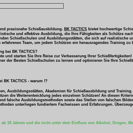
.
e und praxisnahe Schießausbildung
BK TACTICS
bietet hochwertige Schi
listische und effektive Ausbildung, die Ihre Fähigkeiten als Schütze nach
enden Schießschulen und Ausbildungsstätten, die sich auf realistische u
n erfahrenes Team, um jedem Schützen ein herausragendes Training zu b
dung bei BK TACTICS?
e und starten Sie Ihre Reise zur Verbesserung Ihrer Schießfertigkeiten!
ner der Besten Schießschulen zu lernen und optimieren Sie Ihre Schießte
ei BK TACTICS - warum !?
ulen, Ausbildungsstätten, Akademien für Schießausbildung und Trainin
tzen die Weiterentwicklung jedes einzelnen Schützen! An diesen Kriteri
nd falsche Ausbildungsmethoden sowie das Stellen von falschen Bildern
thoden unterliegen fundiertem Fachwissen und Erfahrungen. Überzeugen
n ab 18 Jahren und die nicht unter dem Einfluss von Alkohol, Drogen,