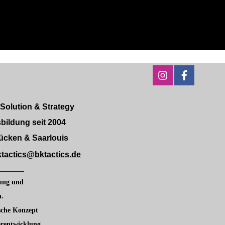
lution & Strategy
ildung seit 2004
ücken & Saarlouis
ktactics@bktactics.de
________
dung und
n.
sche
Konzept
erentwicklung