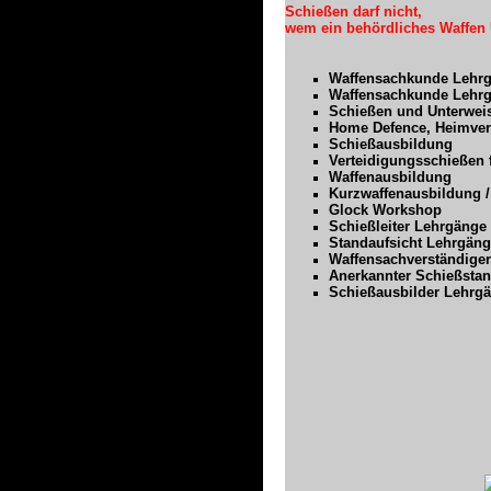
Schießen darf nicht,
wem ein behördliches Waffen U
Waffensachkunde Lehrgä
Waffensachkunde Lehrgä
Schießen und Unterwei
Home Defence, Heimvert
Schießausbildung
Verteidigungsschießen f
Waffenausbildung
Kurzwaffenausbildung /
Glock Works
Schießleiter Leh
Standaufsicht Lehrg
Waffensachverständi
Anerkannter Schießstan
Schießausbilder Lehrg