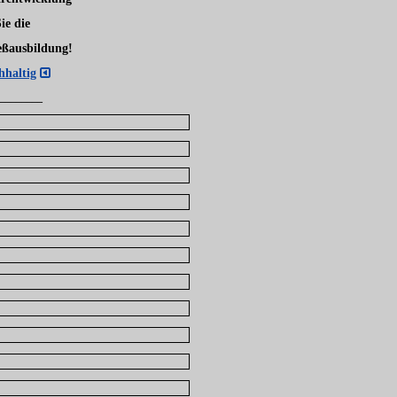
Sie die
eßausbildung!
hhaltig
________