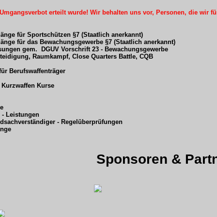
mgangsverbot erteilt wurde! Wir behalten uns vor, Personen, die wir fü
nge für Sportschützen §7 (Staatlich anerkannt)
nge für das Bewachungsgewerbe §7 (Staatlich anerkannt)
sungen gem. DGUV Vorschrift 23 - Bewachungsgewerbe
eidigung, Raumkampf, Close Quarters Battle, CQB
ür Berufswaffenträger
 Kurzwaffen Kurse
hop
rgänge
änge
ger - Leistungen
dsachverständiger - Regelüberprüfungen
änge
Sponsoren & Partn