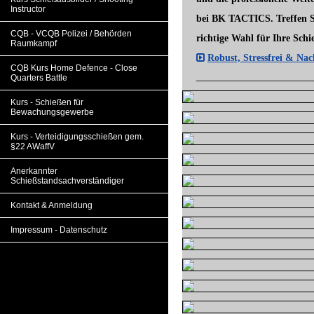
Instructor
bei BK TACTICS.
Treffen 
CQB - VCQB Polizei / Behörden
richtige Wahl
für Ihre Schi
Raumkampf
Robust, Stressfrei & Nac
CQB Kurs Home Defence - Close
____________________________
Quarters Battle
Kurs - Schießen für
Bewachungsgewerbe
Kurs - Verteidigungsschießen gem.
§22 AWaffV
Anerkannter
Schießstandsachverständiger
Kontakt & Anmeldung
Impressum - Datenschutz