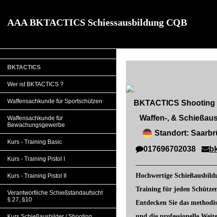
AAA BKTACTICS Schiessausbildung CQB
BKTACTICS
Wer ist BKTACTICS ?
Waffensachkunde für Sportschützen
BKTACTICS Shooting So
Waffen-, & Schießausb
Waffensachkunde für
Bewachungsgewerbe
Standort: Saarbr
Kurs - Training Basic
017696702038
b
Kurs - Training Pistol I
____________________________
Hochwertige Schießausbil
Kurs - Training Pistol II
Training
für jeden Schütze
Verantwortliche Schießstandaufsicht
§ 27, §10
Entdecken Sie das methodi
und die professionelle
Weit
Kurs Schießausbilder / Shooting